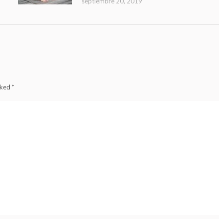
septiembre 20, 2019
arked
*