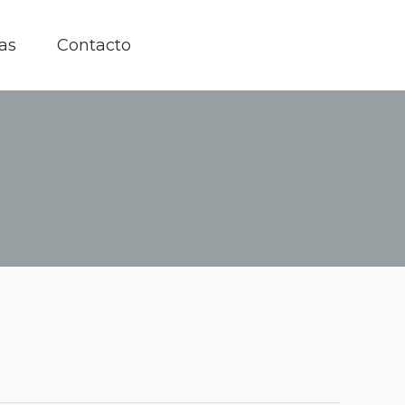
fas
Contacto
fas
Contacto