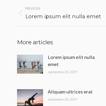
Post
PREVIOUS
navigation
Previous
Lorem ipsum elit nulla emet
post:
More articles
Lorem ipsum elit nulla
emet
septiembre 20, 2019
Aliquam ultrices erat
septiembre 20, 2019