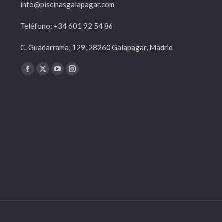
info@piscinasgalapagar.com
Teléfono: +34 601 92 54 86
C. Guadarrama, 129, 28260 Galapagar, Madrid
Find us on:
Facebook
X
YouTube
Instagram
page
page
page
page
opens
opens
opens
opens
in
in
in
in
new
new
new
new
window
window
window
window